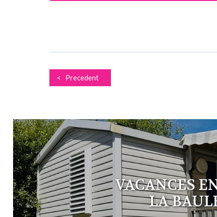
< Precedent
VACANCES EN
LA BAUL