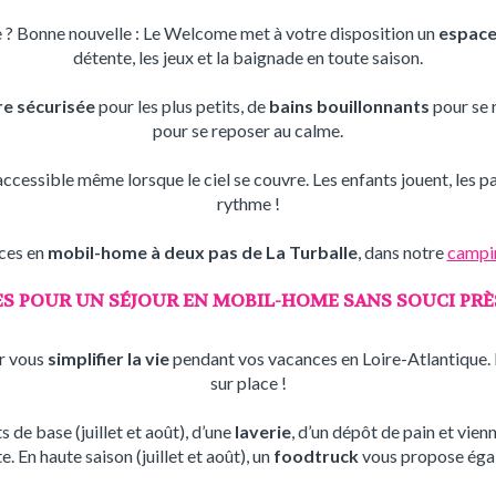
e ? Bonne nouvelle : Le Welcome met à votre disposition un
espace
détente, les jeux et la baignade en toute saison.
e sécurisée
pour les plus petits, de
bains bouillonnants
pour se r
pour se reposer au calme.
e accessible même lorsque le ciel se couvre. Les enfants jouent, les 
rythme !
nces en
mobil-home à deux pas de La Turballe
, dans notre
campi
ES POUR UN SÉJOUR EN MOBIL-HOME SANS SOUCI PRÈ
r vous
simplifier la vie
pendant vos vacances en Loire-Atlantique. Pa
sur place !
 de base (juillet et août), d’une
laverie
, d’un dépôt de pain et vien
 En haute saison (juillet et août), un
foodtruck
vous propose égal