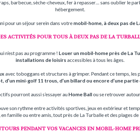
draps, barbecue, sèche-cheveux, fer à repasser… sans oublier le par
hébergement.
uni pour un séjour serein dans votre
mobil-home, à deux pas de L
ES ACTIVITÉS POUR TOUS À DEUX PAS DE LA TURBAL
nnui n’est pas au programme !
Louer un mobil-home près de La Tu
installations de loisirs
accessibles à tous les âges.
ux
avec toboggans et structures à grimper. Pendant ce temps, les 
, d’un mini-golf 11 trous, d’un billard ou encore d’une partie
ctifs pourront aussi s’essayer au
Home Ball
ou se retrouver autou
ve son rythme entre activités sportives, jeux en extérieur et temp
, en famille ou entre amis, tout près de La Turballe et des plages de 
NTOURS PENDANT VOS VACANCES EN MOBIL-HOME PRÈ