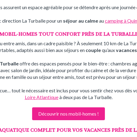
s assurent un espace agréable pour se détendre après une journée de
 : direction La Turballe pour un
séjour au calme
au
camping à Qui
MOBIL-HOMES TOUT CONFORT PRÈS DE LA TURBALL
 ou entre amis, dans un cadre paisible ? À seulement 10 km de La
ables, adaptés aussi bien aux séjours en
couple
qu’aux
vacances
 Turballe
offre des espaces pensés pour le bien-être : chambres agr
e avec salon de jardin, idéale pour profiter du calme et de la verdur
 en famille ou un séjour entre amis, tout est prévu pour un séjour 
cue… tout le nécessaire est inclus pour vous sentir chez vous dès v
Loire Atlantique
à deux pas de La Turballe.
Découvrir nos mobil-homes !
AQUATIQUE COMPLET POUR VOS VACANCES PRÈS DE 