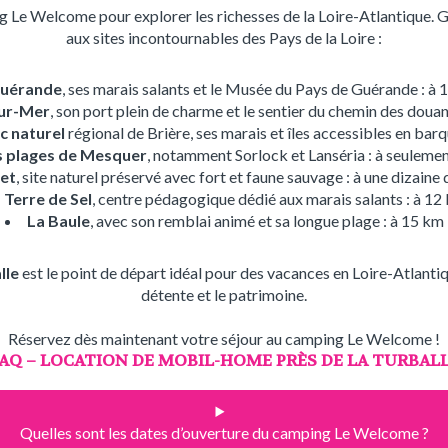
 Le Welcome pour explorer les richesses de la Loire-Atlantique. Gr
aux sites incontournables des Pays de la Loire :
uérande
, ses marais salants et le Musée du Pays de Guérande : à
sur-Mer
, son port plein de charme et le sentier du chemin des douan
c naturel
régional de Brière, ses marais et îles accessibles en barq
s plages de Mesquer
, notamment Sorlock et Lanséria : à seuleme
met
, site naturel préservé avec fort et faune sauvage : à une dizaine
Terre de Sel
, centre pédagogique dédié aux marais salants : à 12
La Baule
, avec son remblai animé et sa longue plage : à 15 km
lle
est le point de départ idéal pour des vacances en Loire-Atlantiq
détente et le patrimoine.
Réservez dès maintenant votre séjour au camping Le Welcome !
AQ – LOCATION DE MOBIL-HOME PRÈS DE LA TURBAL
Quelles sont les dates d’ouverture du camping Le Welcome ?