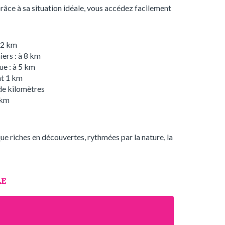
âce à sa situation idéale, vous accédez facilement
 12 km
iers : à 8 km
ue : à 5 km
nt 1 km
 de kilomètres
 km
ue riches en découvertes, rythmées par la nature, la
LE