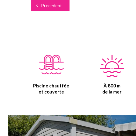
< Precedent
Piscine chauffée
À 800 m
et couverte
de la mer