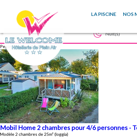
LA PISCINE
NOS 
Pegar lo del haeder template
Mobil Home 2 chambres pour 4/6 personnes - Te
Modèle 2 chambres de 25m² (loggia)