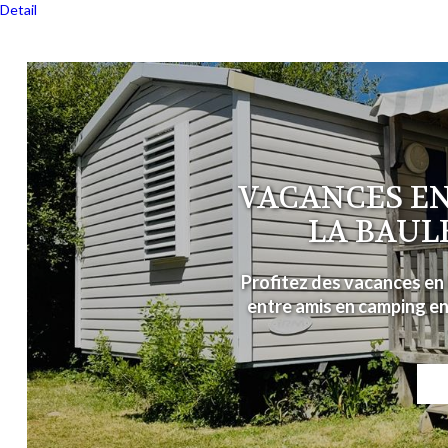
Detail
VACANCES EN
LA BAUL
Profitez des vacances en 
entre amis en camping en