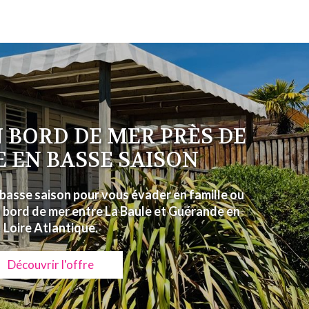
 BORD DE MER PRÈS DE
E EN BASSE SAISON
basse saison pour vous évader en famille ou
 bord de mer entre La Baule et Guérande en
Loire Atlantique.
Découvrir l'offre