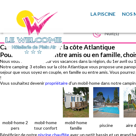
LA PISCINE
NOS 
Camping 3 etoiles sur la côte Atlantique
Pour votre séjour entre amis ou en famille, cho
Nous vous accueillons pour vos vacances dans la région, du 1er avril ou 
Notre camping 3 etoiles sur la côte Atlantique vous propose une panop
sejour que vous soyez en couple, en famille ou entre amis. Vous pourrez 
!
Vous souhaitez devenir
propriétaire
d'un mobil-home dans notre campin
mobil-home 2
mobil-home
mobil-home
piscine
aire 
pers
tour confort
famille
Bénéficiez de notre
piscine chauffée
avec un petit bassin et un grand ba