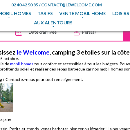
02 40 42 50 85
/
CONTACT@LEWELCOME.COM
MOBIL HOMES
TARIFS
VENTE MOBIL HOME
LOISIRS
AUX ALENTOURS
isissez
le Welcome
, camping 3 etoiles sur la côt
15 octobre.
lie de
mobil-homes
tout confort et accessibles à tout les budgets. Pouva
profiter du soleil et réaliser des repas barbecue car nos mobil-homes son
g ? Contactez-nous pour tout renseignement.
de jeux
ssin. Petits et grands, venez barboter, plonger ou lézarder ! La nouveauté