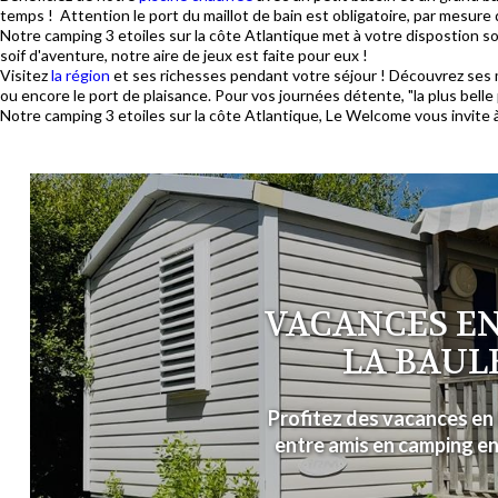
temps ! Attention le port du maillot de bain est obligatoire, par mesure 
Notre camping 3 etoiles sur la côte Atlantique met à votre dispostion so
soif d'aventure, notre aire de jeux est faite pour eux !
Visitez
la région
et ses richesses pendant votre séjour ! Découvrez ses ma
ou encore le port de plaisance. Pour vos journées détente, "la plus bel
Notre camping 3 etoiles sur la côte Atlantique, Le Welcome vous invite 
VACANCES EN
LA BAUL
Profitez des vacances en 
entre amis en camping en