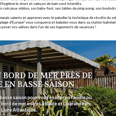
d'hygiène le short et caleçon de bain sont interdits.
n coin jeux-vidéos, son baby-foot, ses tables de ping-pong, son boulodro
rais salants et apprenez avec le paludier la technique de récolte du sel.
le plage d'Europe" vous conquerra et baladez-vous dans sa station balnéa
à poser vos valises dans l'un de ses logements de vacances !
 BORD DE MER PRÈS DE
E EN BASSE SAISON
basse saison pour vous évader en famille ou
 bord de mer entre La Baule et Guérande en
Loire Atlantique.