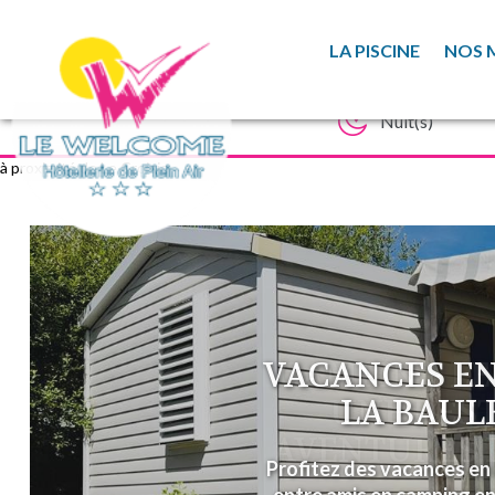
LA PISCINE
NOS 
à proximité de Le Croisic
VACANCES EN
LA BAUL
Profitez des vacances en 