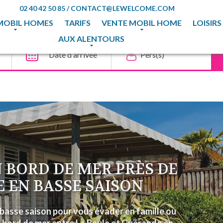
02 40 42 50 85
/
CONTACT@LEWELCOME.COM
MOBIL HOMES
TARIFS
VENTE MOBIL HOME
LOISIRS
AUX ALENTOURS
 BORD DE MER PRÈS DE
E EN BASSE SAISON
basse saison pour vous évader en famille ou