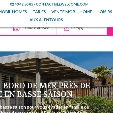
02 40 42 50 85
/
CONTACT@LEWELCOME.COM
MOBIL HOMES
TARIFS
VENTE MOBIL HOME
LOISIRS
AUX ALENTOURS
 BORD DE MER PRÈS DE
E EN BASSE SAISON
basse saison pour vous évader en famille ou