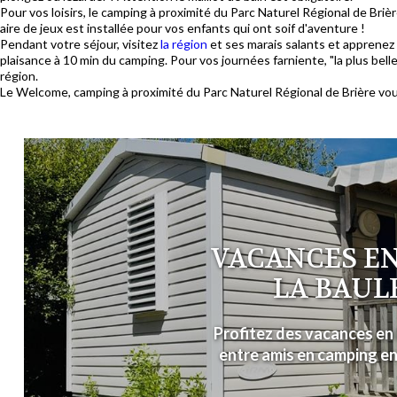
Pour vos loisirs, le camping à proximité du Parc Naturel Régional de Briè
aire de jeux est installée pour vos enfants qui ont soif d'aventure !
Pendant votre séjour, visitez
la région
et ses marais salants et apprenez e
plaisance à 10 min du camping. Pour vos journées farniente, "la plus bel
région.
Le Welcome, camping à proximité du Parc Naturel Régional de Brière vou
VACANCES EN
LA BAUL
Profitez des vacances en 
entre amis en camping en