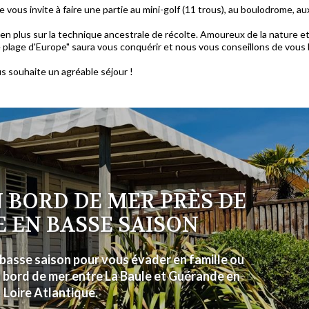
re vous invite à faire une partie au mini-golf (11 trous), au boulodrome,
n plus sur la technique ancestrale de récolte. Amoureux de la nature et d
le plage d'Europe" saura vous conquérir et nous vous conseillons de vous 
s souhaite un agréable séjour !
 BORD DE MER PRÈS DE
E EN BASSE SAISON
basse saison pour vous évader en famille ou
 bord de mer entre La Baule et Guérande en
Loire Atlantique.