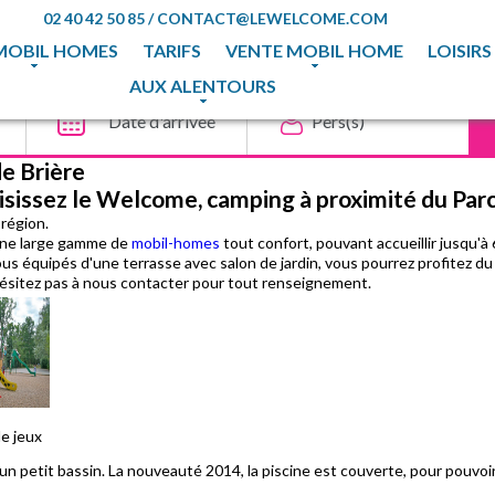
02 40 42 50 85
/
CONTACT@LEWELCOME.COM
MOBIL HOMES
TARIFS
VENTE MOBIL HOME
LOISIRS
AUX ALENTOURS
e Brière
isissez le Welcome, camping à proximité du Parc
 région.
 une large gamme de
mobil-homes
tout confort, pouvant accueillir jusqu'
s équipés d'une terrasse avec salon de jardin, vous pourrez profitez du s
ésitez pas à nous contacter pour tout renseignement.
de jeux
n petit bassin. La nouveauté 2014, la piscine est couverte, pour pouvoir 