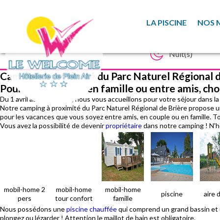
LA PISCINE
NOS 
Camping à proximité du Parc Naturel Régional d
Pour vos vacances en famille ou entre amis, cho
Du 1 avril au 15 octobre, nous vous accueillons pour votre séjour dans la
Notre camping à proximité du Parc Naturel Régional de Brière propose
pour les vacances que vous soyez entre amis, en couple ou en famille. Tou
Vous avez la possibilité de devenir
propriétaire
dans notre camping ! N'h
mobil-home 2
mobil-home
mobil-home
piscine
aire 
pers
tour confort
famille
Nous possédons une
piscine chauffée
qui comprend un grand bassin et u
plongez ou lézarder ! Attention le maillot de bain est obligatoire.