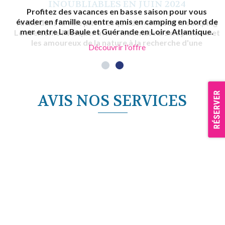
INOUBLIABLES EN JUIN 2024
Profitez des vacances en basse saison pour vous
évader en famille ou entre amis en camping en bord de
Niché dans la ville pittoresque de Mesquer, le camping
mer entre La Baule et Guérande en Loire Atlantique.
Le Welcome Mesquer attire les amateurs de plein air et
les amoureux de la nature à la recherche d'une
Découvrir l'offre
expérience…
Découvrir l'offre
AVIS NOS SERVICES